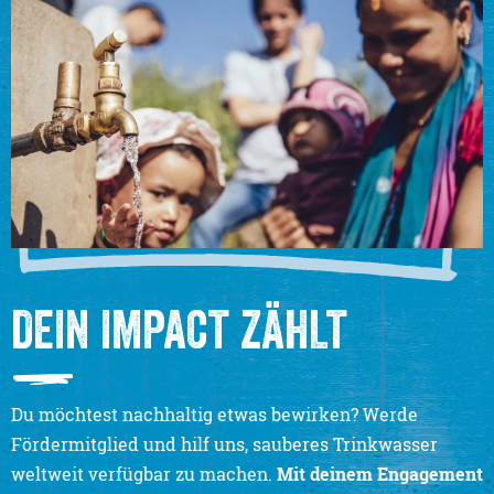
DEIN IMPACT ZÄHLT
Du möchtest nachhaltig etwas bewirken? Werde
Fördermitglied und hilf uns, sauberes Trinkwasser
weltweit verfügbar zu machen.
Mit deinem Engagement