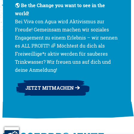
🌎 Be the Change you want to see in the
🌎 Be the Change you want to see in the
Wasser für alle
Wasser für alle
world!
world!
Bei Viva con Agua wird Aktivismus zur
Freude! Gemeinsam machen wir soziales
Engagement zu einem Erlebnis – wir nennen
es ALL PROFIT! 🌈 Möchtest du dich als
Freiweillige*r aktiv werden für sauberes
SPENDE JETZT
SPENDE JETZT
Trinkwasser? Wir freuen uns auf dich und
deine Anmeldung!
JETZT MITMACHEN
JETZT MITMACHEN