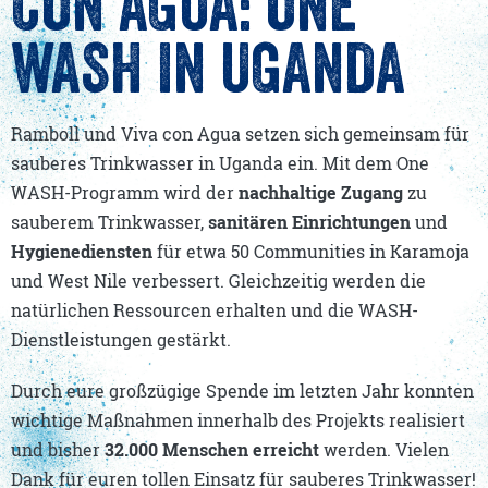
CON AGUA: ONE
WASH IN UGANDA
Ramboll und Viva con Agua setzen sich gemeinsam für
sauberes Trinkwasser in Uganda ein. Mit dem One
WASH-Programm wird der
nachhaltige Zugang
zu
sauberem Trinkwasser,
sanitären Einrichtungen
und
Hygienediensten
für etwa 50 Communities in Karamoja
und West Nile verbessert. Gleichzeitig werden die
natürlichen Ressourcen erhalten und die WASH-
Dienstleistungen gestärkt.
Durch eure großzügige Spende im letzten Jahr konnten
wichtige Maßnahmen innerhalb des Projekts realisiert
und bisher
32.000 Menschen erreicht
werden. Vielen
Dank für euren tollen Einsatz für sauberes Trinkwasser!