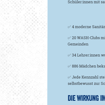
Schüler:innen mit 
✅ 4 moderne Sanitära
✅ 20 WASH-Clubs mi
Gemeinden
✅ 34 Lehrer:innen 
✅ 886 Mädchen beka
✅ Jede Kennzahl ste
selbstbewusst zur S
DIE WIRKUNG I