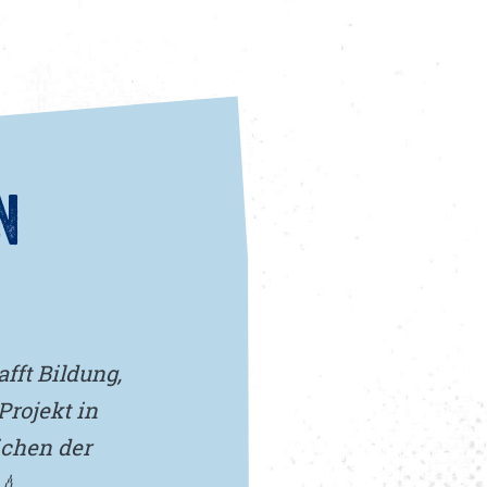
N
fft Bildung,
rojekt in
chen der
💧