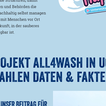
le Strukturen, damit
en und Behörden die
achhaltig selbst managen
mit Menschen vor Ort
kunft, in der sauberes
gbar ist.
ROJEKT ALL4WASH
IN U
AHLEN DATEN & FAKT
UNSER BEITRAG FÜR