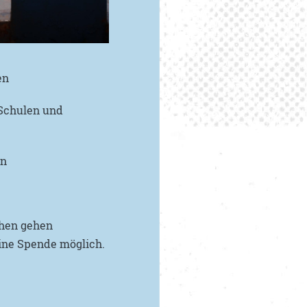
ten
Schulen und
rn
chen gehen
eine Spende möglich.