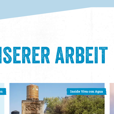
SERER ARBEIT
en
Inside Viva con Agua