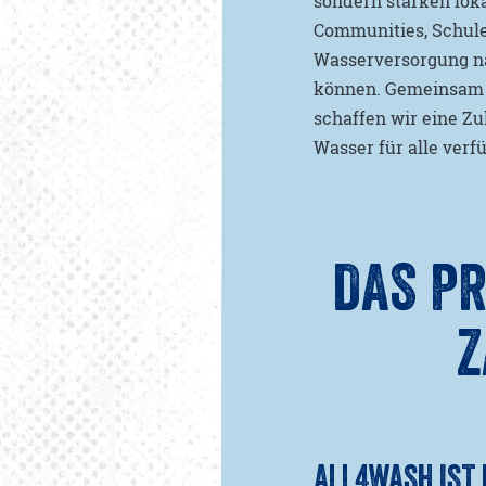
sondern stärken loka
Communities, Schul
Wasserversorgung n
können. Gemeinsam 
schaffen wir eine Zu
Wasser für alle verfü
DAS P
Z
ALL4WASH IST 