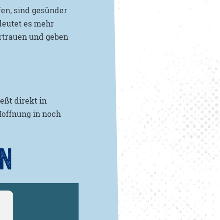
fen, sind gesünder
deutet es mehr
ertrauen und geben
eßt direkt in
Hoffnung in noch
EN