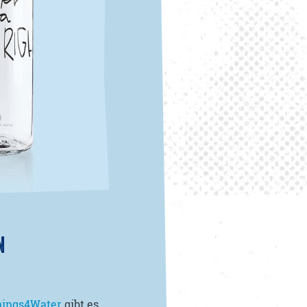
N
ings4Water
gibt es