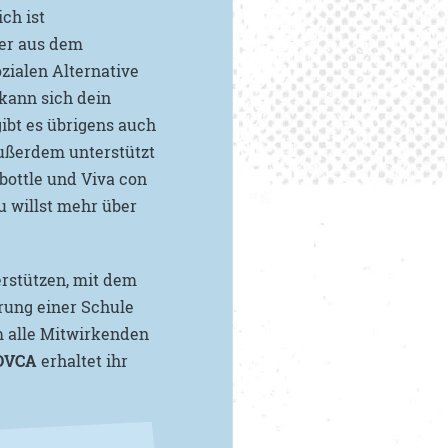
ch ist
ser aus dem
zialen Alternative
 kann sich dein
ibt es übrigens auch
Außerdem unterstützt
bottle und Viva con
 willst mehr über
erstützen, mit dem
erung einer Schule
m alle Mitwirkenden
OVCA
erhaltet ihr