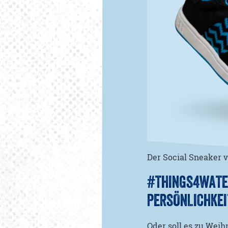
Der Social Sneaker 
#THINGS4WATE
PERSÖNLICHKEI
Oder soll es zu Wei