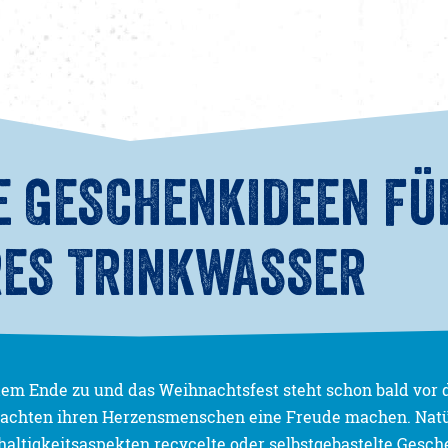
E GESCHENKIDEEN FÜ
ES TRINKWASSER
dem Ende zu und das Weihnachtsfest steht schon bald vor d
achten ihren Herzensmenschen eine Freude machen. Natü
haltigkeitsaspekten recycelte oder selbstgebastelte Gesch