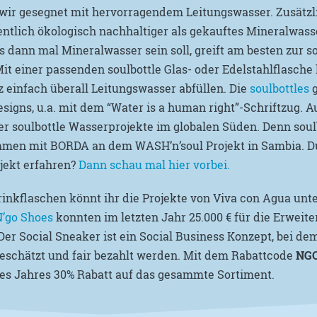
wir gesegnet mit hervorragendem Leitungswasser. Zusätzli
ntlich ökologisch nachhaltiger als gekauftes Mineralwas
dann mal Mineralwasser sein soll, greift am besten zur so
it einer passenden soulbottle Glas- oder Edelstahlflasche
einfach überall Leitungswasser abfüllen. Die
soulbottles
g
signs, u.a. mit dem “Water is a human right”-Schriftzug. 
r soulbottle Wasserprojekte im globalen Süden. Denn soul
men mit BORDA an dem WASH’n’soul Projekt in Sambia. Du
jekt erfahren?
Dann schau mal hier vorbei.
rinkflaschen könnt ihr die Projekte von Viva con Agua unt
’go Shoes
konnten im letzten Jahr 25.000 € für die Erweit
r Social Sneaker ist ein Social Business Konzept, bei de
geschätzt und fair bezahlt werden. Mit dem Rabattcode
NG
es Jahres 30% Rabatt auf das gesammte Sortiment.