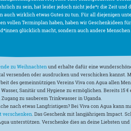
rlich zu sein, hat leider jedoch nicht jede*r die Zeit und 
n auch wirklich etwas Gutes zu tun. Für all diejenigen unte
nen vollen Terminplan haben, haben wir Geschenkideen für
nd*innen glücklich macht, sondern auch andere Menschen 
ende zu Weihnachten
und erhalte dafür eine wunderschöne
ital versenden oder ausdrucken und verschicken kannst. M
Arbeit des gemeinnützigen Vereins Viva con Agua allen Me
asser, Sanitär und Hygiene zu ermöglichen. Bereits 15 € 
 Zugang zu sauberem Trinkwasser in Uganda.
uche nach etwas Langfristigem? Bei Viva con Agua kann m
t verschenken
. Das Geschenk mit langjährigem Impact. Sc
Agua unterstützen. Verschenke dies an deine Liebsten und