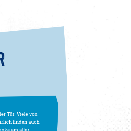
R
er Tür. Viele von
rlich finden auch
enke am aller