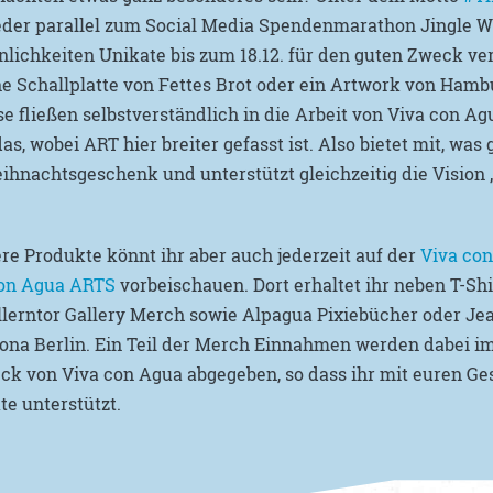
eder parallel zum Social Media Spendenmarathon Jingle We
ichkeiten Unikate bis zum 18.12. für den guten Zweck ver
ne Schallplatte von Fettes Brot oder ein Artwork von Ham
se fließen selbstverständlich in die Arbeit von Viva con 
 wobei ART hier breiter gefasst ist. Also bietet mit, was g
hnachtsgeschenk und unterstützt gleichzeitig die Vision „
re Produkte könnt ihr aber auch jederzeit auf der
Viva con
con Agua ARTS
vorbeischauen. Dort erhaltet ihr neben T-Sh
lerntor Gallery Merch sowie Alpagua Pixiebücher oder Je
Bona Berlin. Ein Teil der Merch Einnahmen werden dabei 
k von Viva con Agua abgegeben, so dass ihr mit euren G
e unterstützt.