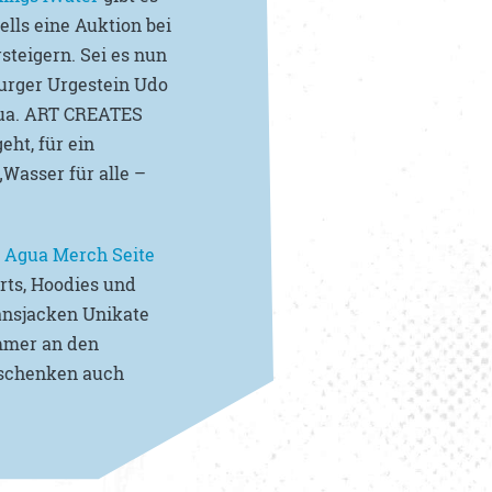
lls eine Auktion bei
steigern. Sei es nun
burger Urgestein Udo
Agua. ART CREATES
eht, für ein
Wasser für alle –
 Agua Merch Seite
irts, Hoodies und
ansjacken Unikate
immer an den
eschenken auch