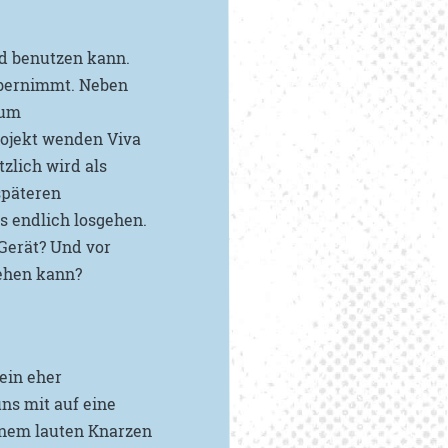
nd benutzen kann.
 übernimmt. Neben
 um
rojekt wenden Viva
zlich wird als
späteren
s endlich losgehen.
Gerät? Und vor
tehen kann?
ein eher
ns mit auf eine
einem lauten Knarzen