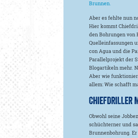
Brunnen.
Aber es fehlte nun n
Hier kommt Chiefdril
den Bohrungen von F
Quelleinfassungen u
con Agua und die Par
Parallelprojekt der 
Blogartikeln mehr. N
Aber wie funktionie
allem: Wie schafft m
CHIEFDRILLER 
Obwohl seine Jobbeze
schüchterner und san
Brunnenbohrung. Er k