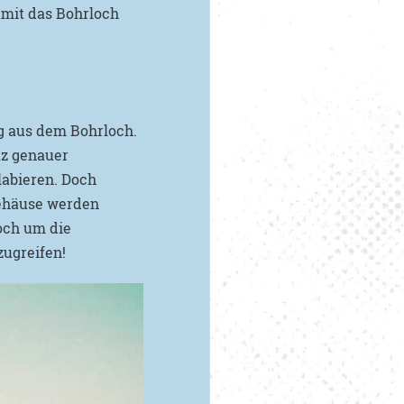
amit das Bohrloch
ig aus dem Bohrloch.
tz genauer
abieren. Doch
Gehäuse werden
och um die
ugreifen!