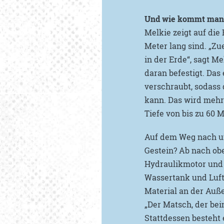
Und wie kommt man j
Melkie zeigt auf die
Meter lang sind. „Zue
in der Erde“, sagt M
daran befestigt. Da
verschraubt, sodass 
kann. Das wird mehrm
Tiefe von bis zu 60 M
Auf dem Weg nach un
Gestein? Ab nach obe
Hydraulikmotor und 
Wassertank und Luft
Material an der Auße
„Der Matsch, der bei
Stattdessen besteht