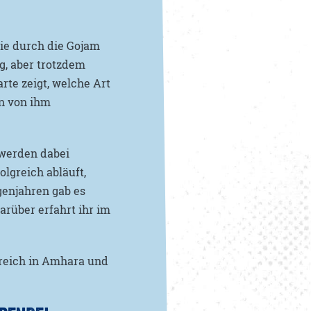
ie durch die Gojam
g, aber trotzdem
rte zeigt, welche Art
n von ihm
 werden dabei
lgreich abläuft,
genjahren gab es
rüber erfahrt ihr im
greich in Amhara und