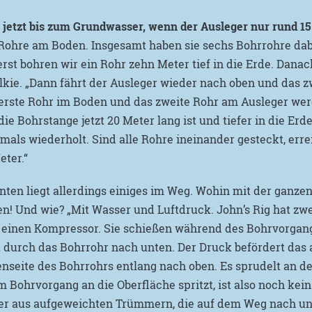
etzt bis zum Grundwasser, wenn der Ausleger nur rund 15 
 Rohre am Boden. Insgesamt haben sie sechs Bohrrohre dabe
rst bohren wir ein Rohr zehn Meter tief in die Erde. Danach
elkie. „Dann fährt der Ausleger wieder nach oben und das z
s erste Rohr im Boden und das zweite Rohr am Ausleger we
die Bohrstange jetzt 20 Meter lang ist und tiefer in die Er
als wiederholt. Sind alle Rohre ineinander gesteckt, erre
eter.“
ten liegt allerdings einiges im Weg. Wohin mit der ganze
n! Und wie? „Mit Wasser und Luftdruck. John’s Rig hat zwe
einen Kompressor. Sie schießen während des Bohrvorgan
 durch das Bohrrohr nach unten. Der Druck befördert das
nseite des Bohrrohrs entlang nach oben. Es sprudelt an de
m Bohrvorgang an die Oberfläche spritzt, ist also noch kei
 er aus aufgeweichten Trümmern, die auf dem Weg nach u