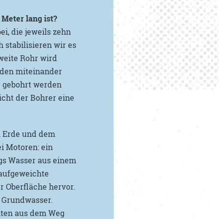
Meter lang ist?
i, die jeweils zehn
 stabilisieren wir es
weite Rohr wird
rden miteinander
de gebohrt werden
icht der Bohrer eine
n Erde und dem
i Motoren: ein
gs Wasser aus einem
 aufgeweichte
r Oberfläche hervor.
n Grundwasser.
nten aus dem Weg