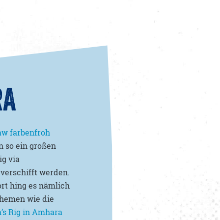
RA
aw farbenfroh
n so ein großen
ig via
verschifft werden.
ort hing es nämlich
Themen wie die
’s Rig in Amhara