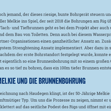
och jemand, der dieses riesige, bunte Bohrgerät steuern u
ler Melkie ins Spiel, der seit 2018 die Bohrungen am Rig
lach- und Tiefbrunnen geht es bei dem Projekt aber auch
nd dem Bau von Toiletten. Denn auch bei diesem Wasserp
tner-Organisationen einen ganzheitlicher Ansatz an. Zusät
System Strenghtening Ansatz implementiert. Aber dazu in 
achdem der erste Bohrstandort festgelegt wurde, konnte e
rt eigentlich so eine Brunnenbohrung mit so einem großen 
an es so tief zu bohren, dass ein 100m tiefer Brunnen ents
MELKIE UND DIE BRUNNENBOHRUNG
ichnung nach Haudegen klingt, ist der 50-Jährige Melkie 
ftmütiger Typ. Um uns die Prozesse zu zeigen, nimmt er u
lettert auf das seitliche Podest des Rigs und öffnet mit 