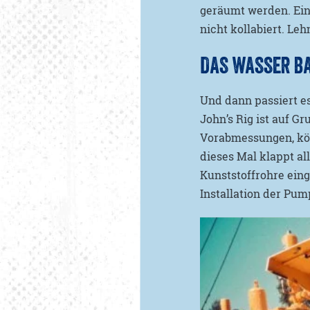
geräumt werden. Ein
nicht kollabiert. Leh
DAS WASSER BA
Und dann passiert es
John’s Rig ist auf G
Vorabmessungen, kön
dieses Mal klappt al
Kunststoffrohre eing
Installation der Pu